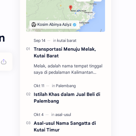
n
Transportasi Menuju Melak,
Kutai Barat
Melak, adalah nama tempat tinggal
saya di pedalaman Kalimantan
Timur dalam rentang tahun 2004
hingga 2010. Adalah salah satu dari
tiga kecamatan y…
Istilah Khas dalam Jual Beli di
Palembang
Asal-usul Nama Sangatta di
Kutai Timur