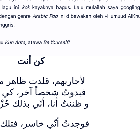
 lagu ini
kok
kayaknya bagus. Lalu mulailah saya googlin
 dengan genre
Arabic Pop
ini dibawakan oleh +Humuud AlKhu
nggris.
agu
Kun Anta,
atawa
Be Yourself!
كن أنت
لأجاريهم، قلدت ظاهر ما
فبدوتُ شخصاً آخر، كي أ
و ظننتُ أنا، أنّي بذلك حُ
فوجدتُ أنّي خاسر، فتلك