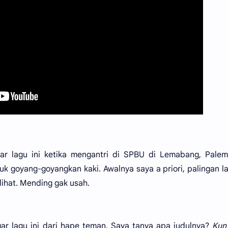
ar lagu ini ketika mengantri di SPBU di Lemabang, Palem
k goyang-goyangkan kaki. Awalnya saya a priori, palingan la
lihat. Mending gak usah.
gar lagu ini dari hape teman. Saya tanya apa judulnya?
Kun