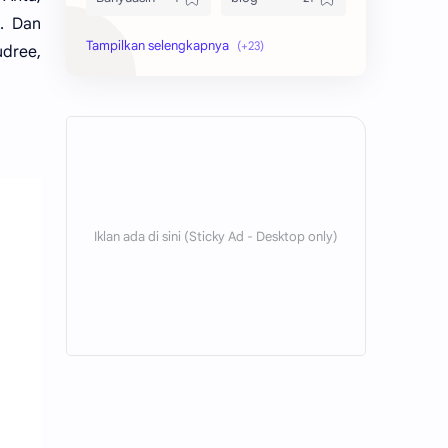
g. Dan
bola
ekonomi
dree,
hikmah
indonesia
internet
jawa
kaltim
kesehatan
kutai barat
lain-lain
lingkungan
mobile
Ogan Ilir
Palembang
pendidikan
politik
santri
sosial