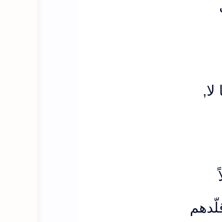
,
لا
لّدهم