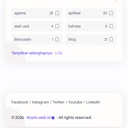
agama
aplikasi
asal-usul
bahasa
Banyuasin
blog
bola
ekonomi
hikmah
indonesia
internet
jawa
kaltim
kesehatan
kutai barat
lain-lain
2026
‧
Kosim.web.id
‧ All rights reserved.
©
lingkungan
mobile