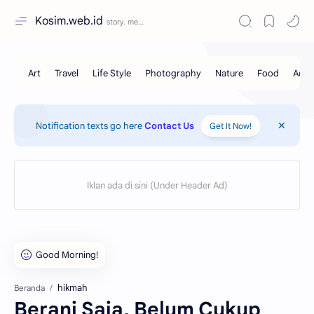
Kosim.web.id
Notification texts go here
Contact Us
Get It Now!
hikmah
Beranda
Berani Saja, Belum Cukup