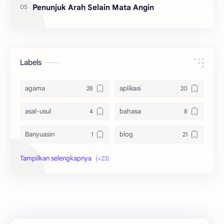
Penunjuk Arah Selain Mata Angin
Labels
agama
aplikasi
asal-usul
bahasa
Banyuasin
blog
bola
ekonomi
hikmah
indonesia
internet
jawa