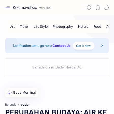
Kosim.web.id
Notification texts go here
Contact Us
Get It Now!
sosial
Beranda
PERUBAHAN BUDAYA: AIR KE