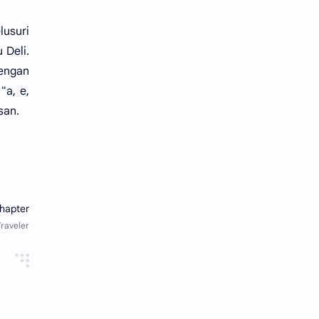
usuri
 Deli.
dengan
"a, e,
san.