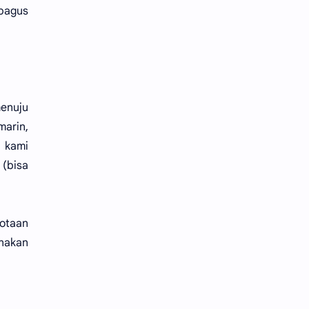
 bagus
menuju
arin,
 kami
 (bisa
kotaan
unakan