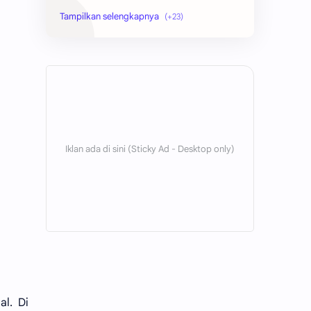
bola
ekonomi
hikmah
indonesia
internet
jawa
kaltim
kesehatan
kutai barat
lain-lain
lingkungan
mobile
Ogan Ilir
Palembang
pendidikan
politik
santri
sosial
l. Di
sulawesi
teknologi