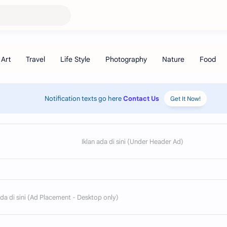
Notification texts go here
Contact Us
Get It Now!