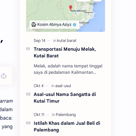
,
Transportasi Menuju Melak,
Kutai Barat
Melak, adalah nama tempat tinggal
saya di pedalaman Kalimantan
Timur dalam rentang tahun 2004
hingga 2010. Adalah salah satu dari
tiga kecamatan y…
Asal-usul Nama Sangatta di
arram
Kutai Timur
dalam
(baca:
Istilah Khas dalam Jual Beli di
, yang
Palembang