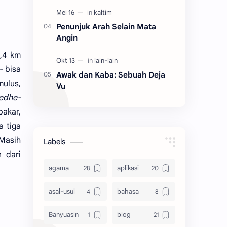
Penunjuk Arah Selain Mata
Angin
,4 km
- bisa
Awak dan Kaba: Sebuah Deja
mulus,
Vu
edhe-
bakar,
a tiga
 Masih
Labels
n dari
agama
aplikasi
asal-usul
bahasa
Banyuasin
blog