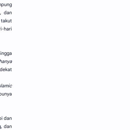
ampung
tips
tutorial
, dan
 takut
widget
i-hari
hingga
 hanya
 dekat
slamic
 punya
bi dan
g, dan