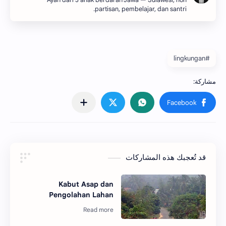
Ayah dari 3 anak berdarah Jawa — Sulawesi, non
partisan, pembelajar, dan santri.
#lingkungan
قد تُعجبك هذه المشاركات
Kabut Asap dan
Pengolahan Lahan