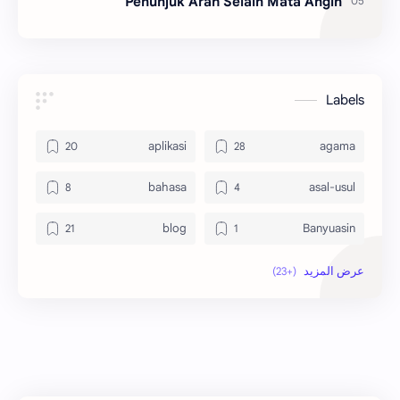
Penunjuk Arah Selain Mata Angin
Labels
aplikasi
agama
bahasa
asal-usul
blog
Banyuasin
ekonomi
bola
indonesia
hikmah
jawa
internet
kesehatan
kaltim