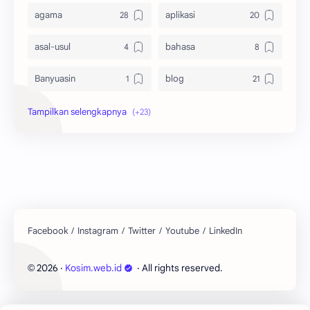
agama
aplikasi
asal-usul
bahasa
Banyuasin
blog
bola
ekonomi
hikmah
indonesia
internet
jawa
kaltim
kesehatan
kutai barat
lain-lain
2026
‧
Kosim.web.id
‧ All rights reserved.
©
lingkungan
mobile
Ogan Ilir
Palembang