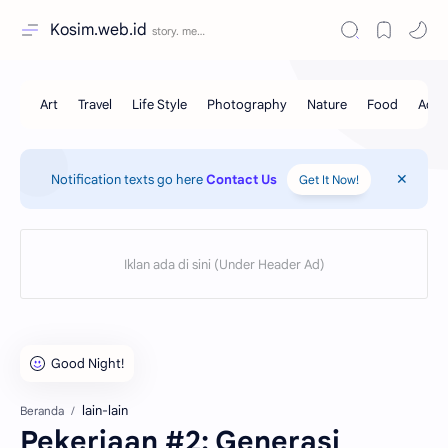
Kosim.web.id
Notification texts go here
Contact Us
Get It Now!
lain-lain
Beranda
Pekerjaan #2: Generasi