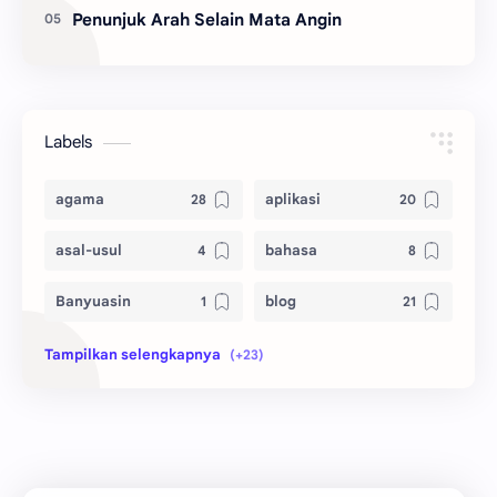
Penunjuk Arah Selain Mata Angin
Labels
agama
aplikasi
asal-usul
bahasa
Banyuasin
blog
bola
ekonomi
hikmah
indonesia
internet
jawa