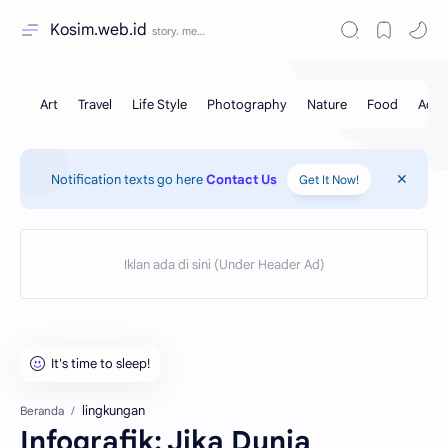
Kosim.web.id
Notification texts go here
Contact Us
Get It Now!
lingkungan
Beranda
Infografik: Jika Dunia