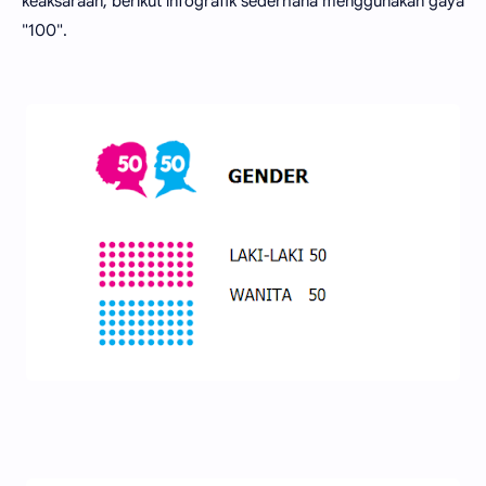
keaksaraan, berikut infografi
k
sederhana menggunakan gaya
"100".