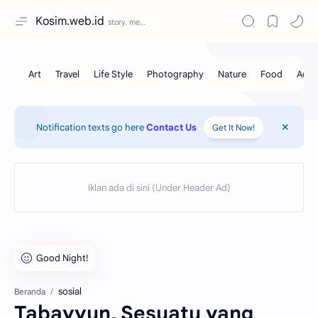
Kosim.web.id
Notification texts go here
Contact Us
Get It Now!
sosial
Beranda
Tabayyun, Sesuatu yang