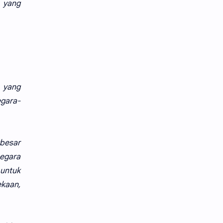
 yang
 yang
egara-
besar
egara
 untuk
ekaan,