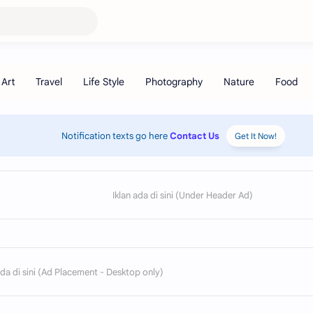
Notification texts go here
Contact Us
Get It Now!