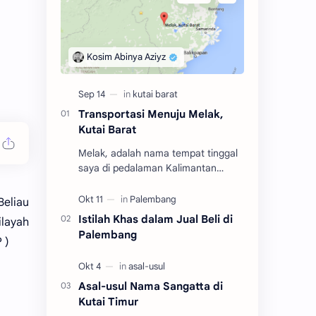
Transportasi Menuju Melak,
Kutai Barat
Melak, adalah nama tempat tinggal
saya di pedalaman Kalimantan
Timur dalam rentang tahun 2004
hingga 2010. Adalah salah satu dari
eliau
tiga kecamatan y…
Istilah Khas dalam Jual Beli di
ilayah
Palembang
P )
Asal-usul Nama Sangatta di
Kutai Timur