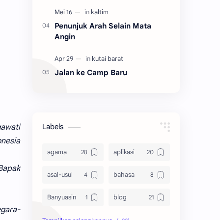
Penunjuk Arah Selain Mata
Angin
Jalan ke Camp Baru
awati
Labels
onesia
agama
aplikasi
 Bapak
asal-usul
bahasa
Banyuasin
blog
egara-
bola
ekonomi