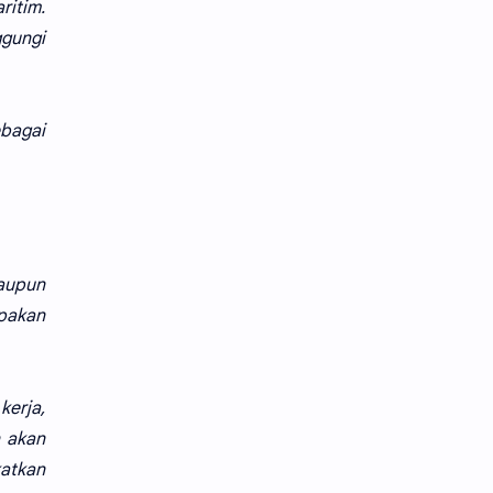
ritim.
ggungi
ebagai
taupun
upakan
kerja,
n akan
atkan