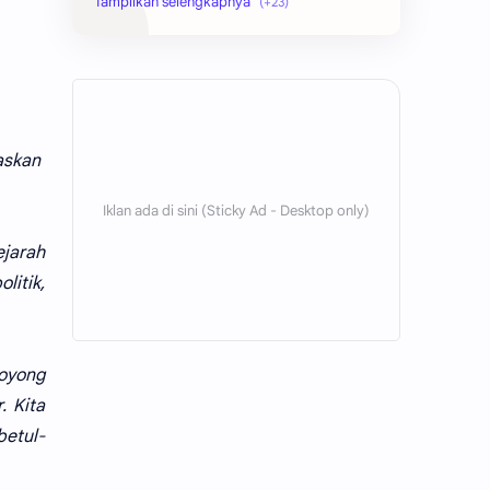
hikmah
indonesia
internet
jawa
kaltim
kesehatan
gaskan
kutai barat
lain-lain
ejarah
lingkungan
mobile
litik,
Ogan Ilir
Palembang
pendidikan
politik
royong
santri
sosial
. Kita
betul-
sulawesi
teknologi