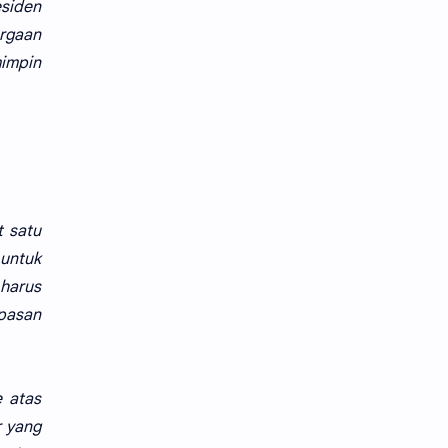
esiden
rgaan
mimpin
t satu
untuk
harus
pasan
 atas
r yang