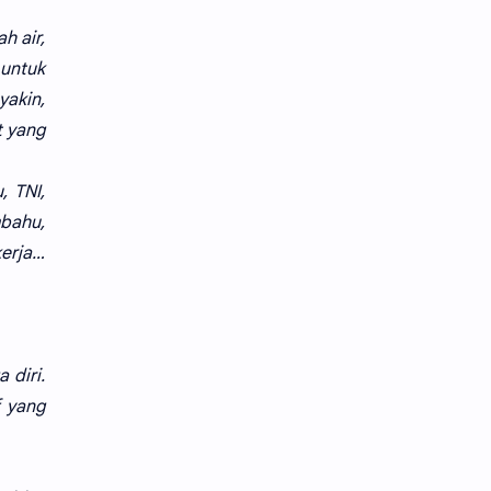
tips
tutorial
h air,
widget
untuk
yakin,
t yang
, TNI,
bahu,
kerja…
 diri.
f yang