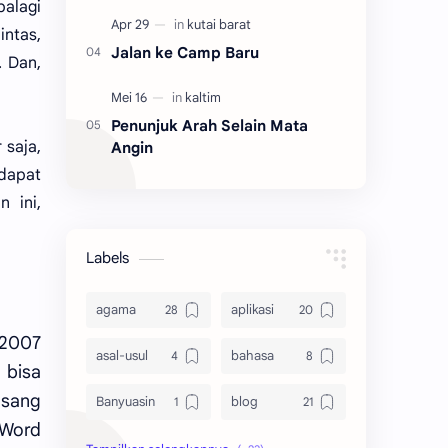
palagi
intas,
Jalan ke Camp Baru
. Dan,
Penunjuk Arah Selain Mata
 saja,
Angin
rdapat
 ini,
Labels
agama
aplikasi
 2007
asal-usul
bahasa
bisa
asang
Banyuasin
blog
 Word
bola
ekonomi