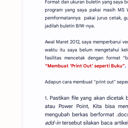
Format dan ukuran buletin yang saya b
program yang saya pakai masih MS
pemformatannya pakai jurus cetak, gunt
jadilah buletin B/W-nya.
Awal Maret 2012, saya memperbarui ve
waktu itu saya belum mengetahui kele
fasilitas mencetak dengan format “b
“Membuat ‘Print Out’ seperti Buku”
.
Adapun cara membuat "print out" seper
. Pastikan file yang akan diceta
1
atau Power Point, Kita bisa m
mengubah berkas berformat .docx
add-in
tersebut silakan baca artike