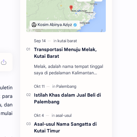
Transportasi Menuju Melak,
Kutai Barat
Melak, adalah nama tempat tinggal
saya di pedalaman Kalimantan
Timur dalam rentang tahun 2004
hingga 2010. Adalah salah satu dari
uletin
tiga kecamatan y…
Istilah Khas dalam Jual Beli di
k para
Palembang
u, dan
 mulai
Asal-usul Nama Sangatta di
Kutai Timur