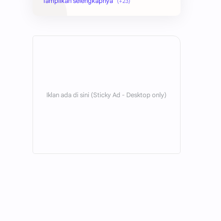
hikmah
indonesia
internet
jawa
kaltim
kesehatan
kutai barat
lain-lain
lingkungan
mobile
Ogan Ilir
Palembang
pendidikan
politik
santri
sosial
sulawesi
teknologi