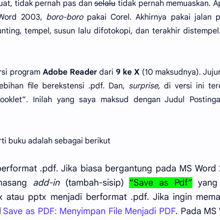
uat, tidak pernah pas dan
selalu
tidak pernah memuaskan. A
 Word 2003,
boro-boro
pakai Corel. Akhirnya pakai jalan p
ing, tempel, susun lalu difotokopi, dan terakhir distempel
rsi program
Adobe Reader
dari
9 ke X
(10 maksudnya). Jujur
bihan file berekstensi .pdf. Dan,
surprise,
di versi ini te
ooklet”. Inilah yang saya maksud dengan Judul Postingan
ti buku adalah sebagai berikut
k berformat .pdf. Jika biasa bergantung pada MS Word
emasang
add-in
(tambah-sisip)
“Save as Pdf”
yang 
 atau pptx menjadi berformat .pdf. Jika ingin mem
l
Save as PDF: Menyimpan File Menjadi PDF
. Pada MS