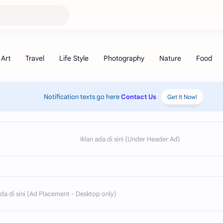
Notification texts go here
Contact Us
Get It Now!