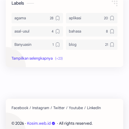
Labels
agama
aplikasi
asal-usul
bahasa
Banyuasin
blog
bola
ekonomi
hikmah
indonesia
internet
jawa
kaltim
kesehatan
kutai barat
lain-lain
2026
‧
Kosim.web.id
‧ All rights reserved.
©
lingkungan
mobile