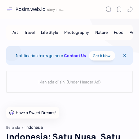
Kosim.web.id
Notification texts go here
Contact Us
Get It Now!
indonesia
Beranda
Indonesia: Satu Nusa, Satu