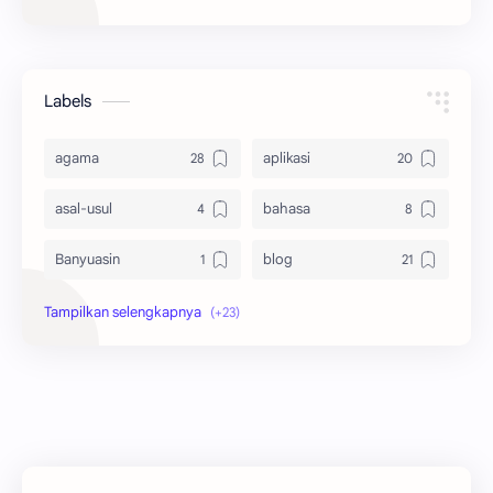
Labels
agama
aplikasi
asal-usul
bahasa
Banyuasin
blog
bola
ekonomi
hikmah
indonesia
internet
jawa
kaltim
kesehatan