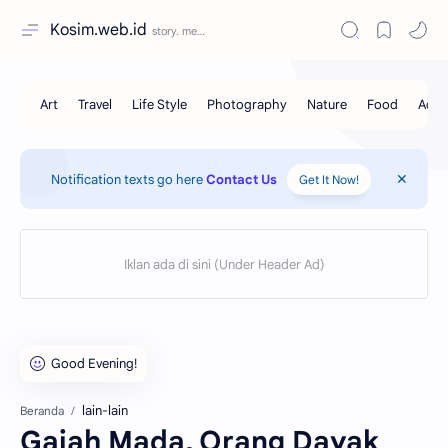
Kosim.web.id
Notification texts go here
Contact Us
Get It Now!
lain-lain
Beranda
Gajah Mada, Orang Dayak