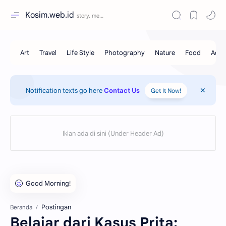
Kosim.web.id
Notification texts go here
Contact Us
Get It Now!
Postingan
Beranda
Belajar dari Kasus Prita: