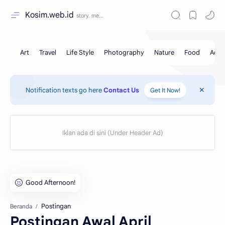
Kosim.web.id
Notification texts go here
Contact Us
Get It Now!
Postingan
Beranda
Postingan Awal April