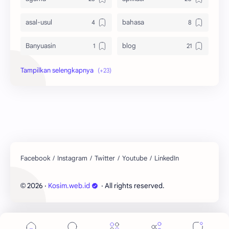
asal-usul
bahasa
Banyuasin
blog
bola
ekonomi
hikmah
indonesia
internet
jawa
kaltim
kesehatan
kutai barat
lain-lain
2026
‧
Kosim.web.id
‧ All rights reserved.
©
lingkungan
mobile
Ogan Ilir
Palembang