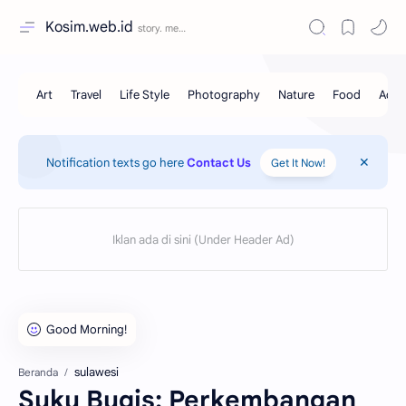
Kosim.web.id
Notification texts go here
Contact Us
Get It Now!
sulawesi
Beranda
Suku Bugis: Perkembangan