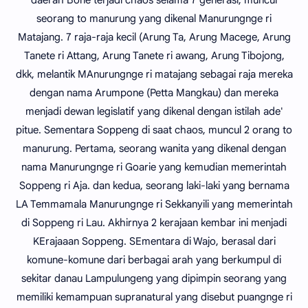
daerah Bone terjadi chaos selama 7 generasi, muncul
seorang to manurung yang dikenal Manurungnge ri
Matajang. 7 raja-raja kecil (Arung Ta, Arung Macege, Arung
Tanete ri Attang, Arung Tanete ri awang, Arung Tibojong,
dkk, melantik MAnurungnge ri matajang sebagai raja mereka
dengan nama Arumpone (Petta Mangkau) dan mereka
menjadi dewan legislatif yang dikenal dengan istilah ade'
pitue. Sementara Soppeng di saat chaos, muncul 2 orang to
manurung. Pertama, seorang wanita yang dikenal dengan
nama Manurungnge ri Goarie yang kemudian memerintah
Soppeng ri Aja. dan kedua, seorang laki-laki yang bernama
LA Temmamala Manurungnge ri Sekkanyili yang memerintah
di Soppeng ri Lau. Akhirnya 2 kerajaan kembar ini menjadi
KErajaaan Soppeng. SEmentara di Wajo, berasal dari
komune-komune dari berbagai arah yang berkumpul di
sekitar danau Lampulungeng yang dipimpin seorang yang
memiliki kemampuan supranatural yang disebut puangnge ri