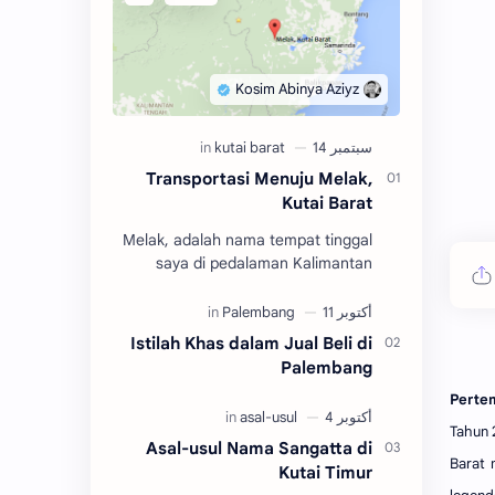
Transportasi Menuju Melak,
Kutai Barat
Melak, adalah nama tempat tinggal
saya di pedalaman Kalimantan
Timur dalam rentang tahun 2004
hingga 2010. Adalah salah satu dari
tiga kecamatan y…
Istilah Khas dalam Jual Beli di
Palembang
Perte
Tahun 
Asal-usul Nama Sangatta di
Barat 
Kutai Timur