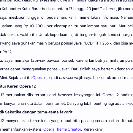
aris berhulu. Waktu itu, akses menuju ke sini mengandalkan transportasi sun
 Kabupaten Kutai Barat berkisar antara 17 hingga 20 jam! Tak heran, jika bara
saja, meskipun tinggal di pedalaman, kami memerlukan informasi. Namu
uarkan uang Rp 10.000,- per eksemplar. Itu pun lambat satu hari. Mau bel
idak cukup, waktu itu. Untuk keperluan ini, di tengah-tengah kondisi harga
t
yang saya gunakan masih berupa ponsel Java, “LCD” TFT 256 k, dan bisa m
 Rp 12,-.
ya, saya memakai
browser
bawaan ponsel. Karena lambatnya minta ampun, 
ternet cepat menggunakan ponsel Java”. Dari sinilah saya bertemu dengan
ini. Sejak saat itu
Opera
menjadi
browser
wajib saya baik untuk ponsel mau
fitur Keren Opera 12
12 merupakan rilis terbaru dari
browser
kesayangan ini. Opera 12 hadir
i kenyamanan kita dalam berinternet. Dan yang lebih penting lagi adalah ke
tik Seketika dengan tema-tema favorit
12 menyediakan tema-tema yang dapat kita pasang secara instan di tau
 memanfaatkan ekstensi
Opera Theme Creator
. Keren kan?