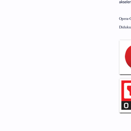
aksele
Opera
Diduku