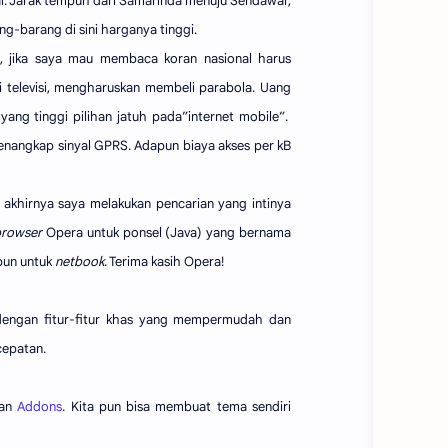
gai. Jarak tempuh dari Samarinda menuju Sendawar,
ng-barang di sini harganya tinggi.
n, jika saya mau membaca koran nasional harus
i televisi, mengharuskan membeli parabola. Uang
 yang tinggi pilihan jatuh pada”internet mobile”.
enangkap sinyal GPRS. Adapun biaya akses per kB
akhirnya saya melakukan pencarian yang intinya
browser
Opera untuk ponsel (Java) yang bernama
pun untuk
netbook
. Terima kasih Opera!
 dengan fitur-fitur khas yang mempermudah dan
cepatan.
tan
Addons
. Kita pun bisa membuat tema sendiri