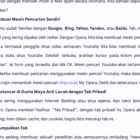
an dengan memilah-milah e-Mail spam secara otomatis. Kita bahkan dap
 kan?
mbuat Mesin Pencarian Sendiri
entu sudah familier dengan
Google, Bing, Yahoo, Yandex,
atau
Baidu
. Yah,
i yang sering dipakai oleh netter. Dengan Opera, kita bisa membuat mesin penc
ita termasuk penggila situs video semacam
Youtube
, kita bisa membuat 
a: buka situs
Youtube
. Setelah terbuka, arahkan kursor pada kolom pe
ian”. Isi form yang tersedia dan klik OK. Mesin pencari
Youtube
akan terta
 ketika membuat pencarian menggunakan mesin pencari Youtube, maka da
ita ingin menambah mesin pencari
chip.co.id
, My Opera, Detik dan seterusnya.
selancar di Dunia Maya Anti Lacak dengan Tab Pribadi
ita sering menggunakan Internet Banking atau situs sejenis, dan takut ke
ir, Opera memberi fasilitas “Tab Pribadi”, dengan tab pribadi ini, Opera 
ing
, item dalam
cache
, dan
cookies
, begitu kita menutup tab ini.
numpukkan Tab
ita sedang membuat sebuah penelitian atau semacamnya terkadang “men