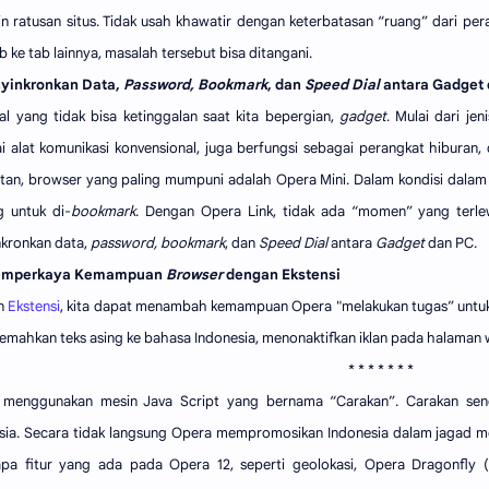
n ratusan situs. Tidak usah khawatir dengan keterbatasan “ruang” dari pe
b ke tab lainnya, masalah tersebut bisa ditangani.
nyinkronkan Data,
Password, Bookmark
, dan
Speed Dial
antara Gadget 
al yang tidak bisa ketinggalan saat kita bepergian,
gadget
. Mulai dari jen
i alat komunikasi konvensional, juga berfungsi sebagai perangkat hiburan,
etan, browser yang paling mumpuni adalah Opera Mini. Dalam kondisi dalam
g untuk di-
bookmark
. Dengan Opera Link, tidak ada “momen” yang terlewa
kronkan data,
password, bookmark
, dan
Speed Dial
antara
Gadget
dan PC.
emperkaya Kemampuan
Browser
dengan Ekstensi
n
Ekstensi
, kita dapat menambah kemampuan Opera "melakukan tugas” untuk
emahkan teks asing ke bahasa Indonesia, menonaktifkan iklan pada halaman w
* * * * * * *
menggunakan mesin Java Script yang bernama “Carakan”. Carakan sendi
sia. Secara tidak langsung Opera mempromosikan Indonesia dalam jagad mesi
pa fitur yang ada pada Opera 12, seperti geolokasi, Opera Dragonfly 