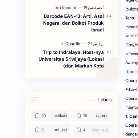
legend
ibukota
Barcode EAN-13: Arti, Asal
Tentu 
Negara, dan Boikot Produk
mengel
Israel
kami t
Gadge
Trip to Indralaya: Host-nya
sebesar
Universitas Sriwijaya (Lokasi
Awaln
dan Markah Kota)
“berin
Opera M
Fitur-
Opera 
Labels
member
aplikasi
agama
1. Can
Opera 
bahasa
asal-usul
dengan