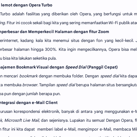
i lemot dengan Opera Turbo
Turbo adalah fasilitas yang diberikan oleh Opera, yang berfungsi untu
ing
. Fitur ini cocok sekali bagi kita yang sering memanfaatkan Wi-Fi publik
mperbesar dan Memperkecil Halaman dengan fitur Zoom
erinternet, kadang kala kita menemui situs dengan fon yang kecil-kecil.
besar halaman hingga 300%. Kita ingin mengecilkannya, Opera bisa me
u bisa kita lakukan seketika pula.
najemen Bookmark Visual dengan
Speed Dial
(Panggil Cepat)
an mencari
bookmark
dengan membuka folder. Dengan
speed dial
kita dapa
ita membuka
browser
. Tampilan
speed dial
berupa halaman situs bersangkuta
apa pun dengan jumlah berapa pun.
integrasi dengan e-Mail Client
urusan korespondensi elektronik, banyak di antara yang menggunakan e-Ma
k, Microsoft Live Mail,
dan sejenisnya. Lupakan itu semua! Dengan Opera, f
 fitur ini kita dapat memberi label e-Mail, mengimpor e-Mail, membaca Mil