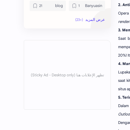
2. Ant
blog
Banyuasin
Opera 
ekonomi
bola
render
3. Me
indonesia
hikmah
Saat b
jawa
internet
memper
20%! It
kesehatan
kaltim
4. Ma
Lupak
lain-lain
kutai barat
saat k
mobile
lingkungan
situs 
5. Ter
Palembang
Ogan Ilir
Dalam 
politik
pendidikan
Outloo
Dengan
sosial
santri