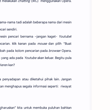
at melakukan
chatting
(IRC) menggunakan Opera.
 nama-nama tadi adalah beberapa nama dari mesin
ari sendiri.
mesin pencari bernama –jangan kaget-
Youtube
!
ncarian. klik kanan pada
mouse
dan pilih “Buat
mbah pada kolom pencarian pada
browser
Opera.
ta yang ada pada
Youtube
akan keluar. Begitu pula
 Keren kan?
na penyadapan atau diketahui pihak lain. Jangan
akan menghapus segala informasi seperti: riwayat
gharuskan” kita untuk membuka puluhan bahkan