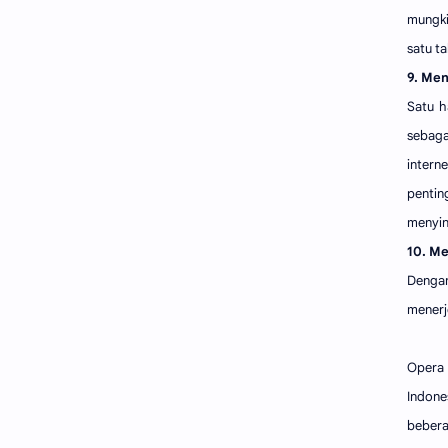
mungki
satu ta
9. Me
Satu h
sebaga
intern
pentin
menyin
10. M
Denga
menerj
Opera 
Indone
bebera