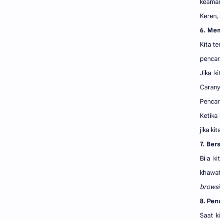
keaman
teknologi
sulawesi
Keren,
6. Me
tutorial
tips
Kita t
pencar
widget
Jika k
Carany
Pencar
Ketika
jika k
7. Ber
Bila k
khawat
brows
8. Pe
Saat k